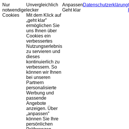
Nur
Unvergleichlich
Anpassen
Datenschutzerklärung
notwendige
lecker
Geht klar
Cookies
Mit dem Klick auf
„geht klar”
ermöglichen Sie
uns Ihnen über
Cookies ein
verbessertes
Nutzungserlebnis
zu servieren und
dieses
kontinuierlich zu
verbessern. So
können wir Ihnen
bei unseren
Partnern
personalisierte
Werbung und
passende
Angebote
anzeigen. Über
„anpassen”
können Sie Ihre
persönlichen