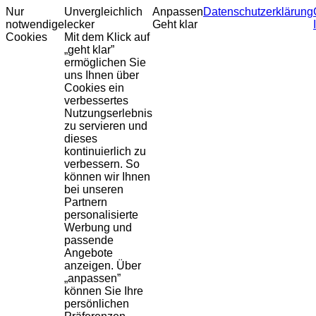
Nur
Unvergleichlich
Anpassen
Datenschutzerklärung
notwendige
lecker
Geht klar
Cookies
Mit dem Klick auf
„geht klar”
ermöglichen Sie
uns Ihnen über
Cookies ein
verbessertes
Nutzungserlebnis
zu servieren und
dieses
kontinuierlich zu
verbessern. So
können wir Ihnen
bei unseren
Partnern
personalisierte
Werbung und
passende
Angebote
anzeigen. Über
„anpassen”
können Sie Ihre
persönlichen