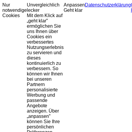
Nur
Unvergleichlich
Anpassen
Datenschutzerklärung
notwendige
lecker
Geht klar
Cookies
Mit dem Klick auf
„geht klar”
ermöglichen Sie
uns Ihnen über
Cookies ein
verbessertes
Nutzungserlebnis
zu servieren und
dieses
kontinuierlich zu
verbessern. So
können wir Ihnen
bei unseren
Partnern
personalisierte
Werbung und
passende
Angebote
anzeigen. Über
„anpassen”
können Sie Ihre
persönlichen