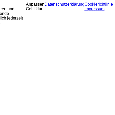
Anpassen
Datenschutzerklärung
Cookierichtlinie
eren und
Geht klar
Impressum
sende
ich jederzeit
.