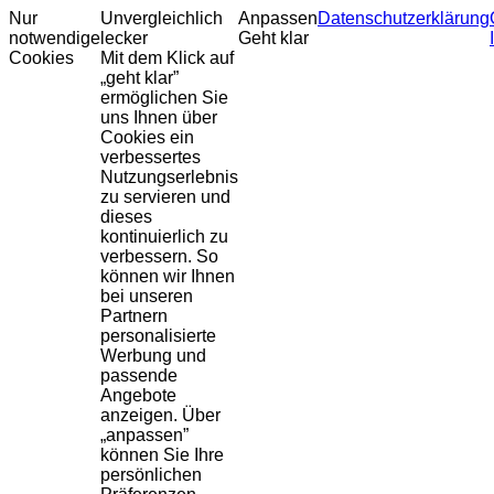
Nur
Unvergleichlich
Anpassen
Datenschutzerklärung
notwendige
lecker
Geht klar
Cookies
Mit dem Klick auf
„geht klar”
ermöglichen Sie
uns Ihnen über
Cookies ein
verbessertes
Nutzungserlebnis
zu servieren und
dieses
kontinuierlich zu
verbessern. So
können wir Ihnen
bei unseren
Partnern
personalisierte
Werbung und
passende
Angebote
anzeigen. Über
„anpassen”
können Sie Ihre
persönlichen