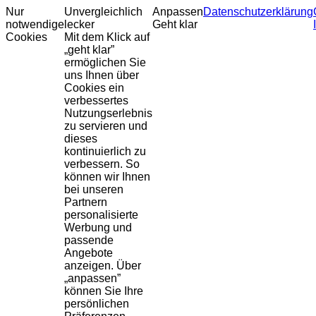
Nur
Unvergleichlich
Anpassen
Datenschutzerklärung
notwendige
lecker
Geht klar
Cookies
Mit dem Klick auf
„geht klar”
ermöglichen Sie
uns Ihnen über
Cookies ein
verbessertes
Nutzungserlebnis
zu servieren und
dieses
kontinuierlich zu
verbessern. So
können wir Ihnen
bei unseren
Partnern
personalisierte
Werbung und
passende
Angebote
anzeigen. Über
„anpassen”
können Sie Ihre
persönlichen