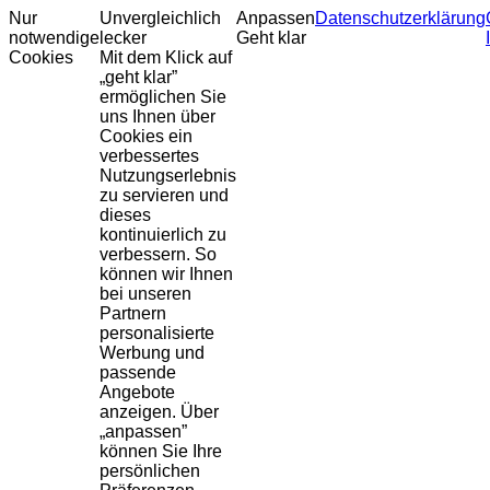
Nur
Unvergleichlich
Anpassen
Datenschutzerklärung
notwendige
lecker
Geht klar
Cookies
Mit dem Klick auf
„geht klar”
ermöglichen Sie
uns Ihnen über
Cookies ein
verbessertes
Nutzungserlebnis
zu servieren und
dieses
kontinuierlich zu
verbessern. So
können wir Ihnen
bei unseren
Partnern
personalisierte
Werbung und
passende
Angebote
anzeigen. Über
„anpassen”
können Sie Ihre
persönlichen