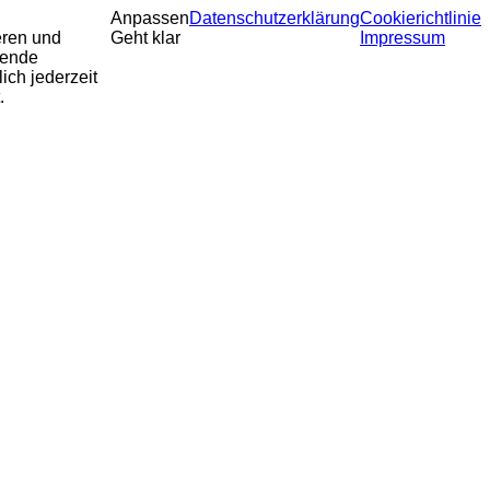
Anpassen
Datenschutzerklärung
Cookierichtlinie
eren und
Geht klar
Impressum
sende
ich jederzeit
.