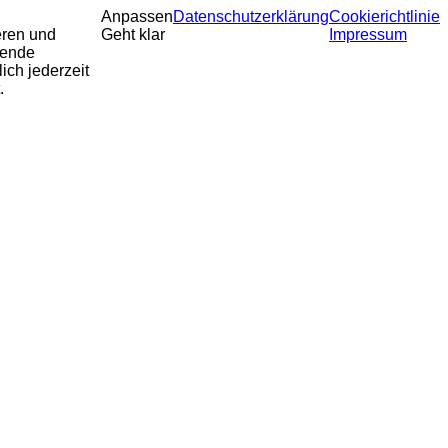
Anpassen
Datenschutzerklärung
Cookierichtlinie
eren und
Geht klar
Impressum
sende
ich jederzeit
.