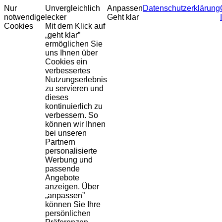
Nur
Unvergleichlich
Anpassen
Datenschutzerklärung
notwendige
lecker
Geht klar
Cookies
Mit dem Klick auf
„geht klar”
ermöglichen Sie
uns Ihnen über
Cookies ein
verbessertes
Nutzungserlebnis
zu servieren und
dieses
kontinuierlich zu
verbessern. So
können wir Ihnen
bei unseren
Partnern
personalisierte
Werbung und
passende
Angebote
anzeigen. Über
„anpassen”
können Sie Ihre
persönlichen