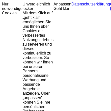
Nur
Unvergleichlich
Anpassen
Datenschutzerklärung
notwendige
lecker
Geht klar
Cookies
Mit dem Klick auf
„geht klar”
ermöglichen Sie
uns Ihnen über
Cookies ein
verbessertes
Nutzungserlebnis
zu servieren und
dieses
kontinuierlich zu
verbessern. So
können wir Ihnen
bei unseren
Partnern
personalisierte
Werbung und
passende
Angebote
anzeigen. Über
„anpassen”
können Sie Ihre
persönlichen