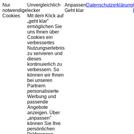
Nur
Unvergleichlich
Anpassen
Datenschutzerklärung
notwendige
lecker
Geht klar
Cookies
Mit dem Klick auf
„geht klar”
ermöglichen Sie
uns Ihnen über
Cookies ein
verbessertes
Nutzungserlebnis
zu servieren und
dieses
kontinuierlich zu
verbessern. So
können wir Ihnen
bei unseren
Partnern
personalisierte
Werbung und
passende
Angebote
anzeigen. Über
„anpassen”
können Sie Ihre
persönlichen