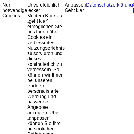
Nur
Unvergleichlich
Anpassen
Datenschutzerklärung
notwendige
lecker
Geht klar
Cookies
Mit dem Klick auf
„geht klar”
ermöglichen Sie
uns Ihnen über
Cookies ein
verbessertes
Nutzungserlebnis
zu servieren und
dieses
kontinuierlich zu
verbessern. So
können wir Ihnen
bei unseren
Partnern
personalisierte
Werbung und
passende
Angebote
anzeigen. Über
„anpassen”
können Sie Ihre
persönlichen