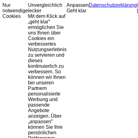
Nur
Unvergleichlich
Anpassen
Datenschutzerklärung
notwendige
lecker
Geht klar
Cookies
Mit dem Klick auf
„geht klar”
ermöglichen Sie
uns Ihnen über
Cookies ein
verbessertes
Nutzungserlebnis
zu servieren und
dieses
kontinuierlich zu
verbessern. So
können wir Ihnen
bei unseren
Partnern
personalisierte
Werbung und
passende
Angebote
anzeigen. Über
„anpassen”
können Sie Ihre
persönlichen