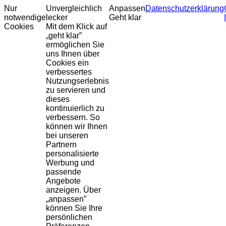
Nur
Unvergleichlich
Anpassen
Datenschutzerklärung
notwendige
lecker
Geht klar
Cookies
Mit dem Klick auf
„geht klar”
ermöglichen Sie
uns Ihnen über
Cookies ein
verbessertes
Nutzungserlebnis
zu servieren und
dieses
kontinuierlich zu
verbessern. So
können wir Ihnen
bei unseren
Partnern
personalisierte
Werbung und
passende
Angebote
anzeigen. Über
„anpassen”
können Sie Ihre
persönlichen