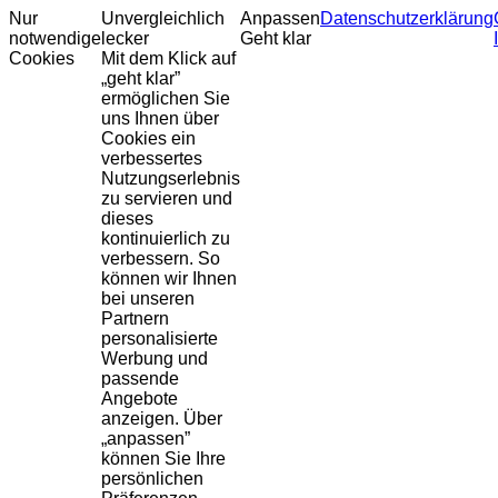
Nur
Unvergleichlich
Anpassen
Datenschutzerklärung
notwendige
lecker
Geht klar
Cookies
Mit dem Klick auf
„geht klar”
ermöglichen Sie
uns Ihnen über
Cookies ein
verbessertes
Nutzungserlebnis
zu servieren und
dieses
kontinuierlich zu
verbessern. So
können wir Ihnen
bei unseren
Partnern
personalisierte
Werbung und
passende
Angebote
anzeigen. Über
„anpassen”
können Sie Ihre
persönlichen