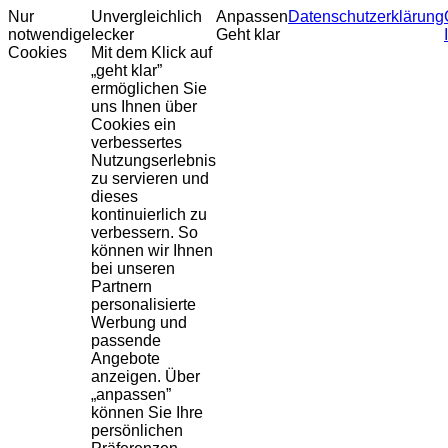
Nur
Unvergleichlich
Anpassen
Datenschutzerklärung
notwendige
lecker
Geht klar
Cookies
Mit dem Klick auf
„geht klar”
ermöglichen Sie
uns Ihnen über
Cookies ein
verbessertes
Nutzungserlebnis
zu servieren und
dieses
kontinuierlich zu
verbessern. So
können wir Ihnen
bei unseren
Partnern
personalisierte
Werbung und
passende
Angebote
anzeigen. Über
„anpassen”
können Sie Ihre
persönlichen