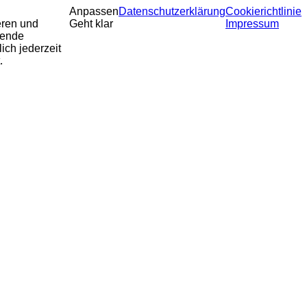
Anpassen
Datenschutzerklärung
Cookierichtlinie
eren und
Geht klar
Impressum
sende
ich jederzeit
.