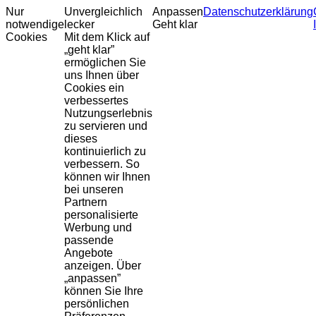
Nur
Unvergleichlich
Anpassen
Datenschutzerklärung
notwendige
lecker
Geht klar
Cookies
Mit dem Klick auf
„geht klar”
ermöglichen Sie
uns Ihnen über
Cookies ein
verbessertes
Nutzungserlebnis
zu servieren und
dieses
kontinuierlich zu
verbessern. So
können wir Ihnen
bei unseren
Partnern
personalisierte
Werbung und
passende
Angebote
anzeigen. Über
„anpassen”
können Sie Ihre
persönlichen