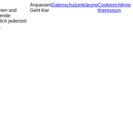
Anpassen
Datenschutzerklärung
Cookierichtlinie
eren und
Geht klar
Impressum
sende
ich jederzeit
.