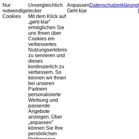
Nur
Unvergleichlich
Anpassen
Datenschutzerklärung
notwendige
lecker
Geht klar
Cookies
Mit dem Klick auf
„geht klar”
ermöglichen Sie
uns Ihnen über
Cookies ein
verbessertes
Nutzungserlebnis
zu servieren und
dieses
kontinuierlich zu
verbessern. So
können wir Ihnen
bei unseren
Partnern
personalisierte
Werbung und
passende
Angebote
anzeigen. Über
„anpassen”
können Sie Ihre
persönlichen