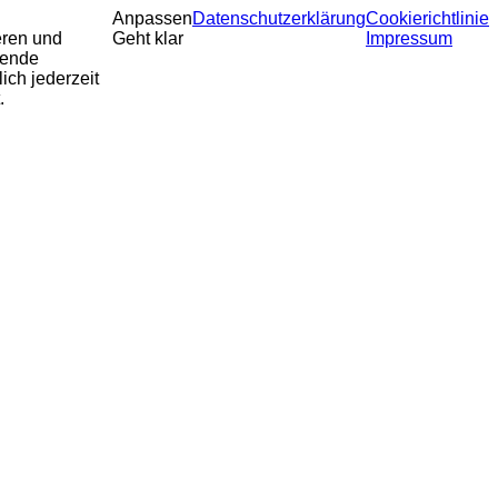
Anpassen
Datenschutzerklärung
Cookierichtlinie
eren und
Geht klar
Impressum
sende
ich jederzeit
.