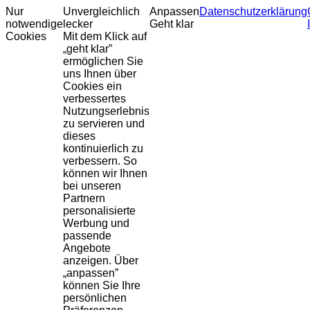
Nur
Unvergleichlich
Anpassen
Datenschutzerklärung
notwendige
lecker
Geht klar
Cookies
Mit dem Klick auf
„geht klar”
ermöglichen Sie
uns Ihnen über
Cookies ein
verbessertes
Nutzungserlebnis
zu servieren und
dieses
kontinuierlich zu
verbessern. So
können wir Ihnen
bei unseren
Partnern
personalisierte
Werbung und
passende
Angebote
anzeigen. Über
„anpassen”
können Sie Ihre
persönlichen