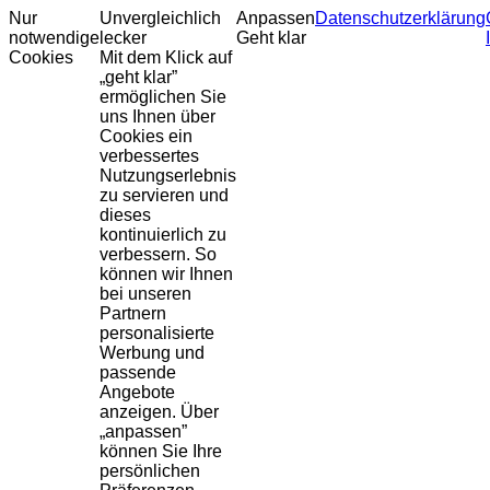
Nur
Unvergleichlich
Anpassen
Datenschutzerklärung
notwendige
lecker
Geht klar
Cookies
Mit dem Klick auf
„geht klar”
ermöglichen Sie
uns Ihnen über
Cookies ein
verbessertes
Nutzungserlebnis
zu servieren und
dieses
kontinuierlich zu
verbessern. So
können wir Ihnen
bei unseren
Partnern
personalisierte
Werbung und
passende
Angebote
anzeigen. Über
„anpassen”
können Sie Ihre
persönlichen