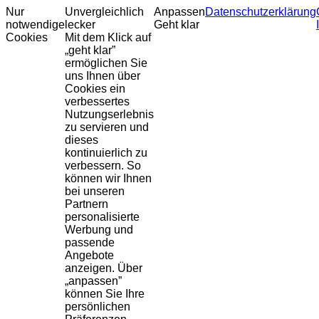
Nur
Unvergleichlich
Anpassen
Datenschutzerklärung
notwendige
lecker
Geht klar
Cookies
Mit dem Klick auf
„geht klar”
ermöglichen Sie
uns Ihnen über
Cookies ein
verbessertes
Nutzungserlebnis
zu servieren und
dieses
kontinuierlich zu
verbessern. So
können wir Ihnen
bei unseren
Partnern
personalisierte
Werbung und
passende
Angebote
anzeigen. Über
„anpassen”
können Sie Ihre
persönlichen