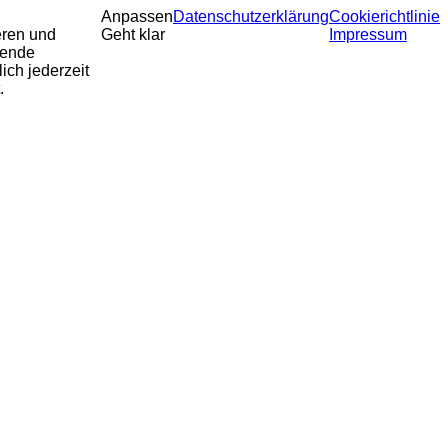
Anpassen
Datenschutzerklärung
Cookierichtlinie
eren und
Geht klar
Impressum
sende
ich jederzeit
.