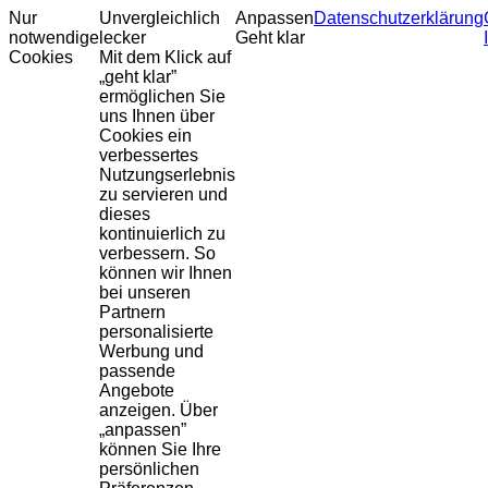
Nur
Unvergleichlich
Anpassen
Datenschutzerklärung
notwendige
lecker
Geht klar
Cookies
Mit dem Klick auf
„geht klar”
ermöglichen Sie
uns Ihnen über
Cookies ein
verbessertes
Nutzungserlebnis
zu servieren und
dieses
kontinuierlich zu
verbessern. So
können wir Ihnen
bei unseren
Partnern
personalisierte
Werbung und
passende
Angebote
anzeigen. Über
„anpassen”
können Sie Ihre
persönlichen