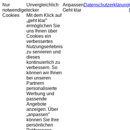
Nur
Unvergleichlich
Anpassen
Datenschutzerklärung
notwendige
lecker
Geht klar
Cookies
Mit dem Klick auf
„geht klar”
ermöglichen Sie
uns Ihnen über
Cookies ein
verbessertes
Nutzungserlebnis
zu servieren und
dieses
kontinuierlich zu
verbessern. So
können wir Ihnen
bei unseren
Partnern
personalisierte
Werbung und
passende
Angebote
anzeigen. Über
„anpassen”
können Sie Ihre
persönlichen