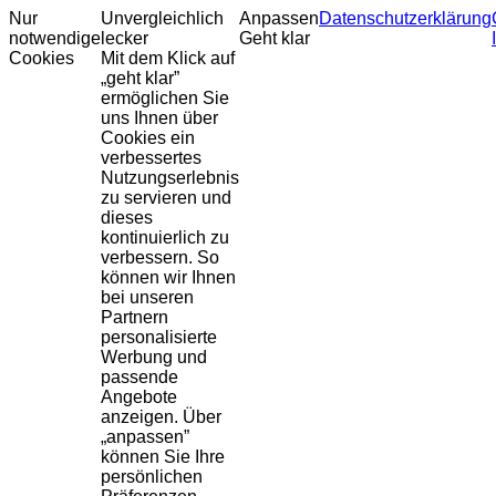
Nur
Unvergleichlich
Anpassen
Datenschutzerklärung
notwendige
lecker
Geht klar
Cookies
Mit dem Klick auf
„geht klar”
ermöglichen Sie
uns Ihnen über
Cookies ein
verbessertes
Nutzungserlebnis
zu servieren und
dieses
kontinuierlich zu
verbessern. So
können wir Ihnen
bei unseren
Partnern
personalisierte
Werbung und
passende
Angebote
anzeigen. Über
„anpassen”
können Sie Ihre
persönlichen