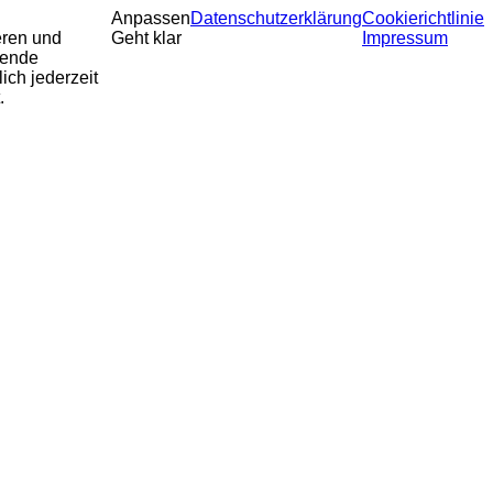
Anpassen
Datenschutzerklärung
Cookierichtlinie
eren und
Geht klar
Impressum
sende
ich jederzeit
.