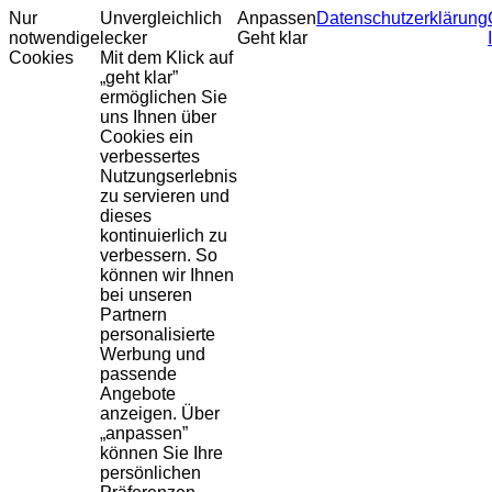
Nur
Unvergleichlich
Anpassen
Datenschutzerklärung
notwendige
lecker
Geht klar
Cookies
Mit dem Klick auf
„geht klar”
ermöglichen Sie
uns Ihnen über
Cookies ein
verbessertes
Nutzungserlebnis
zu servieren und
dieses
kontinuierlich zu
verbessern. So
können wir Ihnen
bei unseren
Partnern
personalisierte
Werbung und
passende
Angebote
anzeigen. Über
„anpassen”
können Sie Ihre
persönlichen