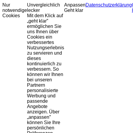
Nur
Unvergleichlich
Anpassen
Datenschutzerklärung
notwendige
lecker
Geht klar
Cookies
Mit dem Klick auf
„geht klar”
ermöglichen Sie
uns Ihnen über
Cookies ein
verbessertes
Nutzungserlebnis
zu servieren und
dieses
kontinuierlich zu
verbessern. So
können wir Ihnen
bei unseren
Partnern
personalisierte
Werbung und
passende
Angebote
anzeigen. Über
„anpassen”
können Sie Ihre
persönlichen