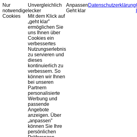
Nur
Unvergleichlich
Anpassen
Datenschutzerklärung
notwendige
lecker
Geht klar
Cookies
Mit dem Klick auf
„geht klar”
ermöglichen Sie
uns Ihnen über
Cookies ein
verbessertes
Nutzungserlebnis
zu servieren und
dieses
kontinuierlich zu
verbessern. So
können wir Ihnen
bei unseren
Partnern
personalisierte
Werbung und
passende
Angebote
anzeigen. Über
„anpassen”
können Sie Ihre
persönlichen