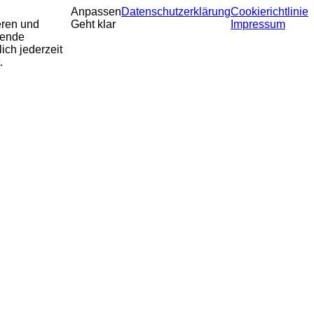
Anpassen
Datenschutzerklärung
Cookierichtlinie
eren und
Geht klar
Impressum
sende
ich jederzeit
.