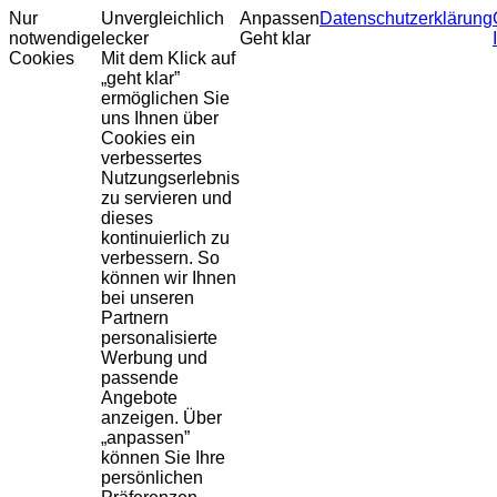
Nur
Unvergleichlich
Anpassen
Datenschutzerklärung
notwendige
lecker
Geht klar
Cookies
Mit dem Klick auf
„geht klar”
ermöglichen Sie
uns Ihnen über
Cookies ein
verbessertes
Nutzungserlebnis
zu servieren und
dieses
kontinuierlich zu
verbessern. So
können wir Ihnen
bei unseren
Partnern
personalisierte
Werbung und
passende
Angebote
anzeigen. Über
„anpassen”
können Sie Ihre
persönlichen