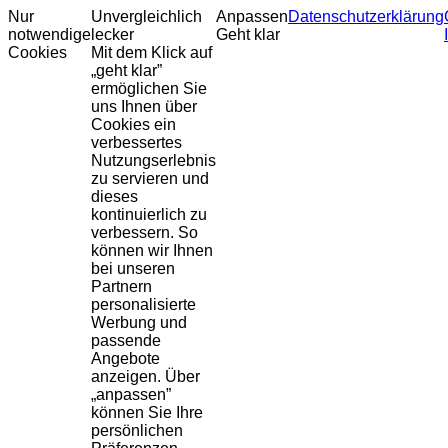
Nur
Unvergleichlich
Anpassen
Datenschutzerklärung
notwendige
lecker
Geht klar
Cookies
Mit dem Klick auf
„geht klar”
ermöglichen Sie
uns Ihnen über
Cookies ein
verbessertes
Nutzungserlebnis
zu servieren und
dieses
kontinuierlich zu
verbessern. So
können wir Ihnen
bei unseren
Partnern
personalisierte
Werbung und
passende
Angebote
anzeigen. Über
„anpassen”
können Sie Ihre
persönlichen