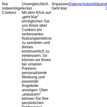
Nur
Unvergleichlich
Anpassen
Datenschutzerklärung
notwendige
lecker
Geht klar
Cookies
Mit dem Klick auf
„geht klar”
ermöglichen Sie
uns Ihnen über
Cookies ein
verbessertes
Nutzungserlebnis
zu servieren und
dieses
kontinuierlich zu
verbessern. So
können wir Ihnen
bei unseren
Partnern
personalisierte
Werbung und
passende
Angebote
anzeigen. Über
„anpassen”
können Sie Ihre
persönlichen