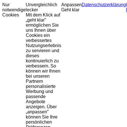
Nur
Unvergleichlich
Anpassen
Datenschutzerklärung
notwendige
lecker
Geht klar
Cookies
Mit dem Klick auf
„geht klar”
ermöglichen Sie
uns Ihnen über
Cookies ein
verbessertes
Nutzungserlebnis
zu servieren und
dieses
kontinuierlich zu
verbessern. So
können wir Ihnen
bei unseren
Partnern
personalisierte
Werbung und
passende
Angebote
anzeigen. Über
„anpassen”
können Sie Ihre
persönlichen