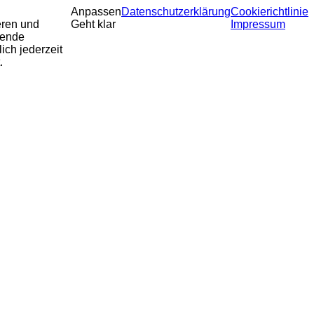
Anpassen
Datenschutzerklärung
Cookierichtlinie
eren und
Geht klar
Impressum
sende
ich jederzeit
.