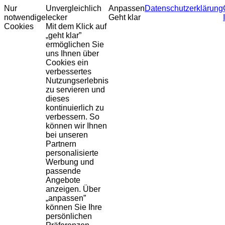
Nur
Unvergleichlich
Anpassen
Datenschutzerklärung
notwendige
lecker
Geht klar
Cookies
Mit dem Klick auf
„geht klar”
ermöglichen Sie
uns Ihnen über
Cookies ein
verbessertes
Nutzungserlebnis
zu servieren und
dieses
kontinuierlich zu
verbessern. So
können wir Ihnen
bei unseren
Partnern
personalisierte
Werbung und
passende
Angebote
anzeigen. Über
„anpassen”
können Sie Ihre
persönlichen