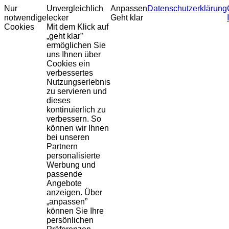
Nur
Unvergleichlich
Anpassen
Datenschutzerklärung
notwendige
lecker
Geht klar
Cookies
Mit dem Klick auf
„geht klar”
ermöglichen Sie
uns Ihnen über
Cookies ein
verbessertes
Nutzungserlebnis
zu servieren und
dieses
kontinuierlich zu
verbessern. So
können wir Ihnen
bei unseren
Partnern
personalisierte
Werbung und
passende
Angebote
anzeigen. Über
„anpassen”
können Sie Ihre
persönlichen