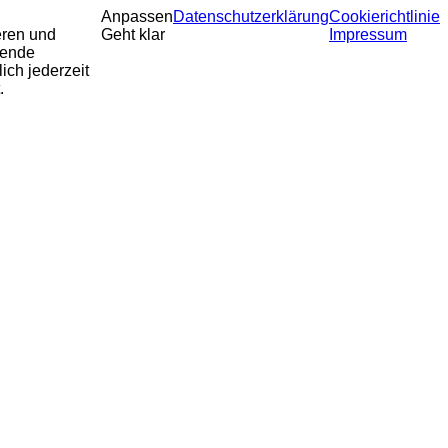
Anpassen
Datenschutzerklärung
Cookierichtlinie
eren und
Geht klar
Impressum
sende
ich jederzeit
.