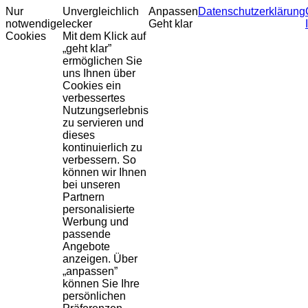
Nur
Unvergleichlich
Anpassen
Datenschutzerklärung
notwendige
lecker
Geht klar
Cookies
Mit dem Klick auf
„geht klar”
ermöglichen Sie
uns Ihnen über
Cookies ein
verbessertes
Nutzungserlebnis
zu servieren und
dieses
kontinuierlich zu
verbessern. So
können wir Ihnen
bei unseren
Partnern
personalisierte
Werbung und
passende
Angebote
anzeigen. Über
„anpassen”
können Sie Ihre
persönlichen