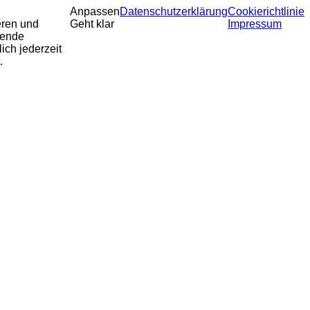
Anpassen
Datenschutzerklärung
Cookierichtlinie
eren und
Geht klar
Impressum
sende
ich jederzeit
.