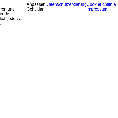
Anpassen
Datenschutzerklärung
Cookierichtlinie
eren und
Geht klar
Impressum
sende
ich jederzeit
.