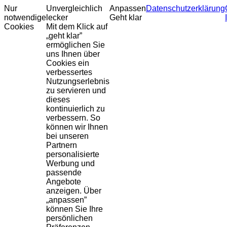
Nur
Unvergleichlich
Anpassen
Datenschutzerklärung
notwendige
lecker
Geht klar
Cookies
Mit dem Klick auf
„geht klar”
ermöglichen Sie
uns Ihnen über
Cookies ein
verbessertes
Nutzungserlebnis
zu servieren und
dieses
kontinuierlich zu
verbessern. So
können wir Ihnen
bei unseren
Partnern
personalisierte
Werbung und
passende
Angebote
anzeigen. Über
„anpassen”
können Sie Ihre
persönlichen