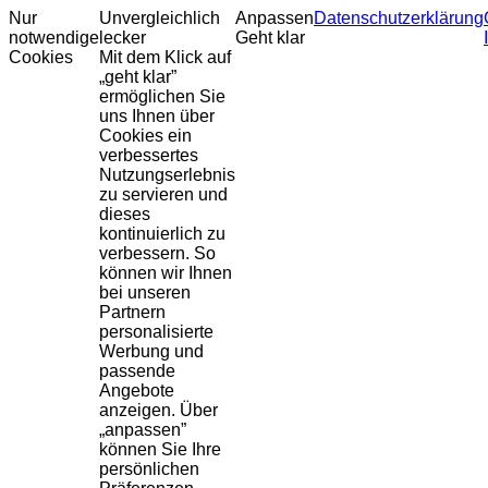
Nur
Unvergleichlich
Anpassen
Datenschutzerklärung
notwendige
lecker
Geht klar
Cookies
Mit dem Klick auf
„geht klar”
ermöglichen Sie
uns Ihnen über
Cookies ein
verbessertes
Nutzungserlebnis
zu servieren und
dieses
kontinuierlich zu
verbessern. So
können wir Ihnen
bei unseren
Partnern
personalisierte
Werbung und
passende
Angebote
anzeigen. Über
„anpassen”
können Sie Ihre
persönlichen