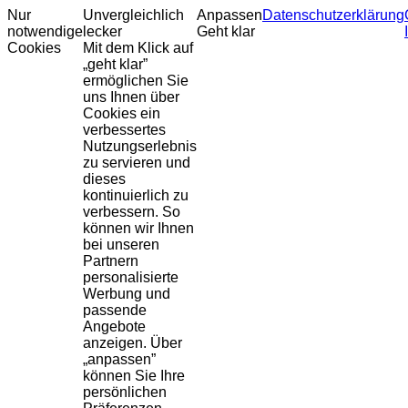
Nur
Unvergleichlich
Anpassen
Datenschutzerklärung
notwendige
lecker
Geht klar
Cookies
Mit dem Klick auf
„geht klar”
ermöglichen Sie
uns Ihnen über
Cookies ein
verbessertes
Nutzungserlebnis
zu servieren und
dieses
kontinuierlich zu
verbessern. So
können wir Ihnen
bei unseren
Partnern
personalisierte
Werbung und
passende
Angebote
anzeigen. Über
„anpassen”
können Sie Ihre
persönlichen