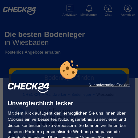
Aktivitäten
Mitteilungen
Chat
Anmelden
Die besten Bodenleger
in
Wiesbaden
Kostenlos Angebote erhalten
Bodenleger
finden
Nur notwendige Cookies
CHECK24
»
Handwerker
»
Bodenleger
»
Wiesbaden
Unvergleichlich lecker
Lea Fliesen
Mit dem Klick auf „geht klar” ermöglichen Sie uns Ihnen über
61267 Neu-Anspach
Cookies ein verbessertes Nutzungserlebnis zu servieren und
(
1
)
dieses kontinuierlich zu verbessern. So können wir Ihnen bei
unseren Partnern personalisierte Werbung und passende
16-20
Jahre Erfahrung
Angebote anzeigen. Über „anpassen” können Sie Ihre